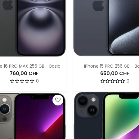
e 16 PRO MAX 256 GB - Basic
IPhone 15 PRO 256 GB - B
760,00 CHF
650,00 CHF
0
0
favorite_border