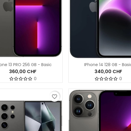
one 13 PRO 256 GB - Basic
IPhone 14 128 GB - Basi
360,00 CHF
340,00 CHF
0
0
favorite_border