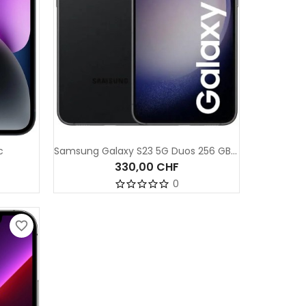
c
Samsung Galaxy S23 5G Duos 256 GB - Basic
330,00 CHF
0
favorite_border