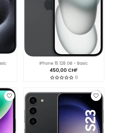
asic
IPhone 15 128 GB - Basic
450,00 CHF
0
favorite_border
favorite_border